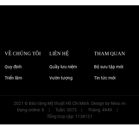
VỀ CHÚNG TÔI
LIÊN HỆ
THAM QUAN
Quy định
Quầy lưu niệm
Bộ sưu tập mới
Triển lãm
Vườn tượng
Tin tức mới
2021 © Bảo tàng Mỹ thuật Hồ Chí Minh. Design by
Nina.vn
Đang online: 8
Tuần: 3073
Tháng: 4949
Tổng truy cập: 1138121