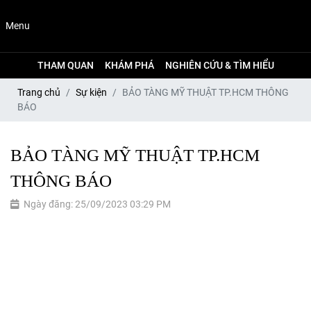
Menu
THAM QUAN
KHÁM PHÁ
NGHIÊN CỨU & TÌM HIỂU
Trang chủ
Sự kiện
BẢO TÀNG MỸ THUẬT TP.HCM THÔNG
BÁO
BẢO TÀNG MỸ THUẬT TP.HCM
THÔNG BÁO
Ngày đăng: 25/09/2023 03:29 PM