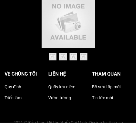
VỀ CHÚNG TÔI
LIÊN HỆ
THAM QUAN
Quy định
Quầy lưu niệm
Bộ sưu tập mới
Triển lãm
Vườn tượng
Tin tức mới
2021 © Bảo tàng Mỹ thuật Hồ Chí Minh. Design by
Nina.vn
Đang online: 9
Tuần: 3874
Tháng: 5750
Tổng truy cập: 1138922