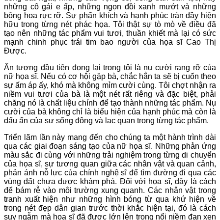
những cô gái e ấp, những ngọn đồi xanh mướt và những
bông hoa rực rỡ. Sự phấn khích và hạnh phúc tràn đầy hiện
hữu trong từng nét phác họa. Tôi thật sự tò mò về điều đã
tạo nên những tác phẩm vui tươi, thuần khiết mà lại có sức
mạnh chinh phục trái tim bao người của họa sĩ Cao Thị
Được.
Ấn tượng đầu tiên đọng lại trong tôi là nụ cười rạng rỡ của
nữ họa sĩ. Nếu có cơ hội gặp bà, chắc hẳn ta sẽ bị cuốn theo
sự ấm áp ấy, khó mà không mỉm cười cùng. Tôi chợt nhận ra
niềm vui tươi của bà là một nét rất riêng và đặc biệt, phải
chăng nó là chất liệu chính để tạo thành những tác phẩm. Nụ
cười của bà không chỉ là biểu hiện của hạnh phúc mà còn là
dấu ấn của sự sống động và lạc quan trong từng tác phẩm.
Triển lãm lần này mang đến cho chúng ta một hành trình dài
qua các giai đoạn sáng tạo của nữ họa sĩ. Những
phản ứng
màu sắc đi cùng
với
những
trải nghiệm
trong từng
di chuyển
của
họa sĩ, sự tương quan giữa các
nhân vật
và quan cảnh
,
phản ánh nỗ lực của chính nghệ sĩ để tìm đường đi qua các
vùng đất chưa được khám phá. Đối
với họa sĩ, đây là cách
để bám rễ
vào môi trường xung quanh. Các nhân vật
trong
tranh
xuất hiện như những hình bóng
từ qua khứ hiện về
trong nét đẹp dân gian trước thời khắc hiện tại, đó là cách
suy ngẫm
mà họa sĩ
đã được
lớn
lên trong nổi niềm
đan xen