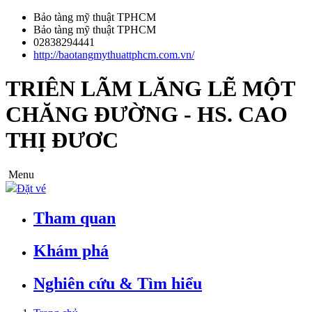
Bảo tàng mỹ thuật TPHCM
Bảo tàng mỹ thuật TPHCM
02838294441
http://baotangmythuattphcm.com.vn/
TRIÊN LÃM LĂNG LẼ MỘT
CHĂNG ĐƯỜNG - HS. CAO
THỊ ĐƯƠC
Menu
Đặt vé
Tham quan
Khám phá
Nghiên cứu & Tìm hiểu