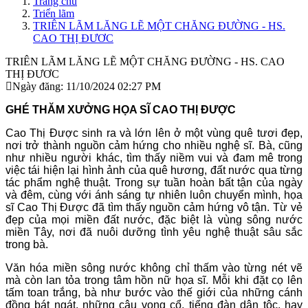
Trang chủ
Triển lãm
TRIÊN LÃM LĂNG LẼ MỘT CHĂNG ĐƯỜNG - HS.
CAO THỊ ĐƯƠC
TRIÊN LÃM LĂNG LẼ MỘT CHĂNG ĐƯỜNG - HS. CAO
THỊ ĐƯƠC
Ngày đăng: 11/10/2024 02:27 PM
GHÉ THĂM XƯỞNG HỌA SĨ CAO THỊ ĐƯỢC
Cao Thị Được sinh ra và lớn lên ở một vùng quê tươi đẹp,
nơi trở thành nguồn cảm hứng cho nhiều nghệ sĩ. Bà, cũng
như nhiều người khác, tìm thấy niềm vui và đam mê trong
việc tái hiện lại hình ảnh của quê hương, đất nước qua từng
tác phẩm nghệ thuật. Trong sự tuần hoàn bất tận của ngày
và đêm, cùng với ánh sáng tự nhiên luôn chuyển mình, họa
sĩ Cao Thị Được đã tìm thấy nguồn cảm hứng vô tận. Từ vẻ
đẹp của mọi miền đất nước, đặc biệt là vùng sông nước
miền Tây, nơi đã nuôi dưỡng tình yêu nghệ thuật sâu sắc
trong bà.
Văn hóa miền sông nước không chỉ thấm vào từng nét vẽ
mà còn lan tỏa trong tâm hồn nữ họa sĩ. Mỗi khi đặt cọ lên
tấm toan trắng, bà như bước vào thế giới của những cánh
đồng bát ngát, những câu vọng cổ, tiếng đàn dân tộc, hay