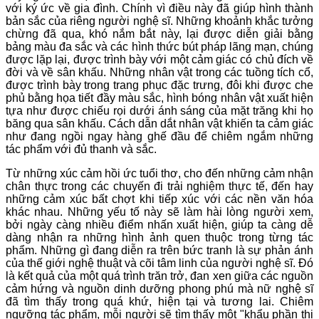
với ký ức
về gia đình. Chính vì điều này đã
giúp hình thành
bản sắc của
riêng người nghệ sĩ.
Những khoảnh khắc
tưởng
chừng đã qua,
khó nắm bắt này,
lại
được diễn giải bằng
bảng màu
đa sắc
và các hình thức
bút pháp lãng mạn
,
chúng
được
lặp lại, được trình bày với một cảm giác có chủ đích về
đời và về
sân khấu. Những nhân vật
trong các tuồng tích cổ
,
được trình bày trong trang phục
đặc trưng
,
đôi khi được
che
phủ bằng họa tiết đầy màu sắc, hình bóng
nhân vật xuất hiện
tựa như được chiếu rọi
dưới ánh sáng của mặt trăng khi họ
băng qua sân khấu.
Cách dẫn dắt nhân vật khiến ta cảm giác
như đang ngồi ngay hàng ghế đầu để chiêm ngắm những
tác phẩm với đủ thanh và sắc.
Từ những xúc cảm hồi ức tuổi thơ, cho đến những cảm nhận
chân thực trong các chuyến đi trải nghiệm thực tế, đến hay
những cảm xúc bất chợt khi tiếp xúc với các nền văn hóa
khác nhau. Những yếu tố này sẽ làm hài lòng người xem,
bởi ngày càng nhiều điểm nhấn xuất hiện, giúp ta càng dễ
dàng nhận ra những hình ảnh quen thuộc trong từng tác
phẩm. Những gì đang diễn ra trên bức tranh là sự phản ánh
của thế giới nghệ thuật và cõi tâm linh của người nghệ sĩ. Đó
là kết quả của một quá trình trăn trở, đan xen giữa các nguồn
cảm hứng và nguồn dinh dưỡng phong phú mà nữ nghệ sĩ
đã tìm thấy trong quá khứ, hiện tại và tương lai. Chiêm
ngưỡng tác phẩm, mỗi người sẽ tìm thấy một "khẩu phần thị